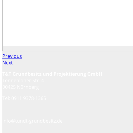
Previous
Next
T&T Grundbesitz und Projektierung GmbH
Tennenloher Str. 4
90425 Nürnberg
Tel: 0911 9378-1365
info@tundt-grundbesitz.de