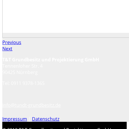
Previous
Next
T&T Grundbesitz und Projektierung GmbH
Tennenloher Str. 4
90425 Nürnberg
Tel: 0911 9378-1365
info@tundt-grundbesitz.de
Impressum
|
Datenschutz