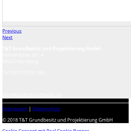
Previous
Next
T&T Grundbesitz und Projektierung GmbH
Tennenloher Str. 4
90425 Nürnberg
Tel: 0911 9378-1365
info@tundt-grundbesitz.de
Impressum
|
Datenschutz
© 2018 T&T Grundbesitz und Projektierung GmbH
Cookie Consent mit Real Cookie Banner